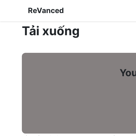
ReVanced
Tải xuống
You