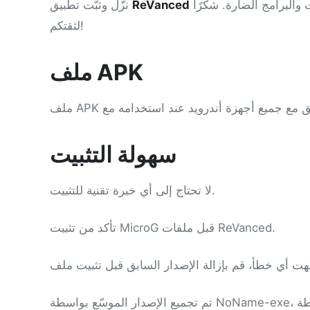
مباشرةً على هاتفك. نزّل النسخة المعدّلة لفتح الميزات المميزة مجانًا واستمتع بها. التطبيق آمن وخالٍ من الفيروسات والبرامج الضارة. شكرًا
ReVanced
نزّل وثبّت تطبيق
لثقتكم!
ملف APK
سهولة التثبيت
لا تحتاج إلى أي خبرة تقنية للتثبيت.
تأكد من تثبيت MicroG قبل ملفات ReVanced.