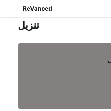
ReVanced
تنزيل