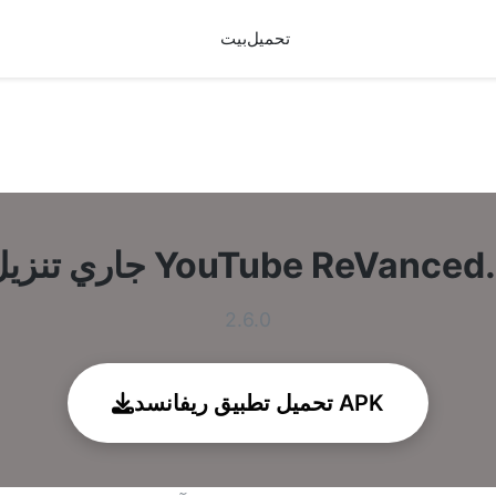
تحميل
بيت
ري تنزيل YouTube ReVanced…
2.6.0
تحميل تطبيق ريفانسد APK