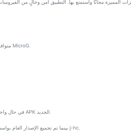
ملف APK متوافق مع جميع أجهزة أندرويد عند استخدامه مع MicroG.
في حال واجهت أي خطأ، قم بإزالة الإصدار السابق قبل تثبيت ملف APK الجديد.
تم تجميع الإصدار الموسّع بواسطة NoName-exe، بينما تم تجميع الإصدار العام بواسطة j-hc.