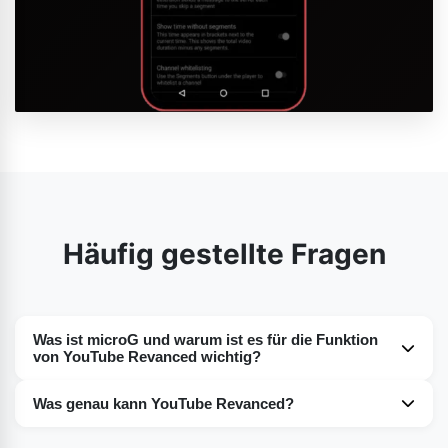
Häufig gestellte Fragen
Was ist microG und warum ist es für die Funktion
von YouTube Revanced wichtig?
YouTube Revanced benötigt die microG-App für den
Was genau kann YouTube Revanced?
reibungslosen Betrieb. Verbinden Sie YouTube Revanced
Mit YouTube Revanced können Sie YouTube-Videos mit
mit Ihrem bisherigen offiziellen YouTube-Konto, um Ihre