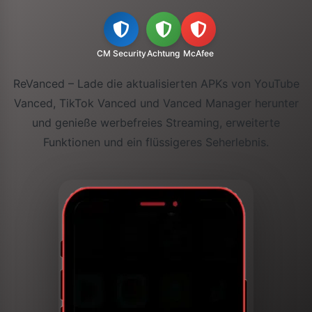
CM Security
Achtung
McAfee
ReVanced – Lade die aktualisierten APKs von YouTube
Vanced, TikTok Vanced und Vanced Manager herunter
und genieße werbefreies Streaming, erweiterte
Funktionen und ein flüssigeres Seherlebnis.