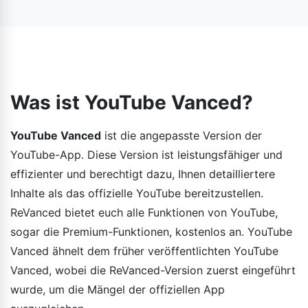
allen Funktionen kostenlos ansehen. Auch die Premium-
Daten auf YouTube Revanced zu übertragen.
Funktionen von YouTube stehen Ihnen kostenlos zur
Verfügung.
Was ist YouTube Vanced?
YouTube Vanced
ist die angepasste Version der
YouTube-App. Diese Version ist leistungsfähiger und
effizienter und berechtigt dazu, Ihnen detailliertere
Inhalte als das offizielle YouTube bereitzustellen.
ReVanced bietet euch alle Funktionen von YouTube,
sogar die Premium-Funktionen, kostenlos an. YouTube
Vanced ähnelt dem früher veröffentlichten YouTube
Vanced, wobei die ReVanced-Version zuerst eingeführt
wurde, um die Mängel der offiziellen App